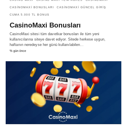
CASINOMAXI BONUSLARI
CASINOMAXI GÜNCEL GIRIŞ
CUMA 5.000 TL BONUS
CasinoMaxi Bonusları
CasinoMaxi sitesi tüm davetkar bonusları ile tüm yeni
kullanıcılarına siteye davet ediyor. Sitede herkese uygun,
haftanın neredeyse her günü kullanılabilen…
% gün önce