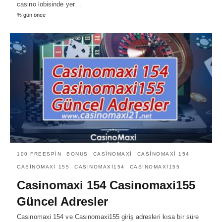
casino lobisinde yer…
% gün önce
100 FREESPIN
BONUS
CASINOMAXI
CASINOMAXI 154
CASINOMAXI 155
CASINOMAXI154
CASINOMAXI155
Casinomaxi 154 Casinomaxi155
Güncel Adresler
Casinomaxi 154 ve Casinomaxi155 giriş adresleri kısa bir süre