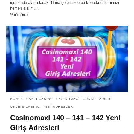
içerisinde aktif olacak. Bana göre bizde bu konuda önlemimizi
hemen alalım.…
% gün önce
BONUS
CANLI CASINO
CASINOMAXI
GÜNCEL ADRES
ONLINE CASINO
YENI ADRESLER
Casinomaxi 140 – 141 – 142 Yeni
Giriş Adresleri