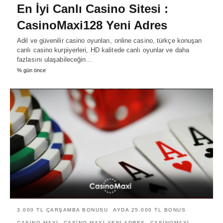
En İyi Canlı Casino Sitesi :
CasinoMaxi128 Yeni Adres
Adil ve güvenilir casino oyunları, online casino, türkçe konuşan
canlı casino kurpiyerleri, HD kalitede canlı oyunlar ve daha
fazlasını ulaşabileceğin…
% gün önce
3.000 TL ÇARŞAMBA BONUSU
AYDA 25.000 TL BONUS
CASINO MAXI
CASINO MAXI YENI ADRES
CASINOMAXI