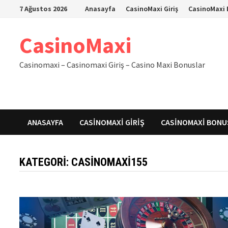
İçeriğe
7 Ağustos 2026
Anasayfa
CasinoMaxi Giriş
CasinoMaxi 
geç
CasinoMaxi
Casinomaxi – Casinomaxi Giriş – Casino Maxi Bonuslar
ANASAYFA
CASINOMAXI GIRIŞ
CASINOMAXI BONU
KATEGORI:
CASINOMAXI155