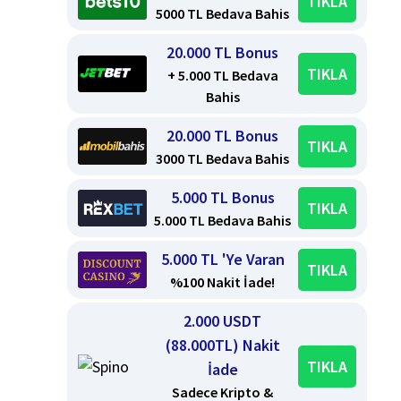
TIKLA
5000 TL Bedava Bahis
20.000 TL Bonus
TIKLA
+ 5.000 TL Bedava
Bahis
20.000 TL Bonus
TIKLA
3000 TL Bedava Bahis
5.000 TL Bonus
TIKLA
5.000 TL Bedava Bahis
5.000 TL 'Ye Varan
TIKLA
%100 Nakit İade!
2.000 USDT
(88.000TL) Nakit
TIKLA
İade
Sadece Kripto &