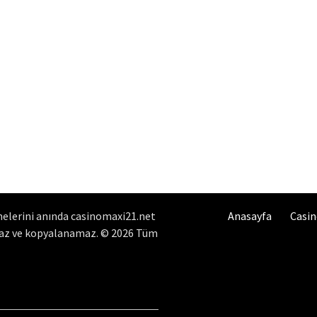
melerini anında casinomaxi21.net
Anasayfa
Casin
lamaz ve kopyalanamaz. © 2026 Tüm