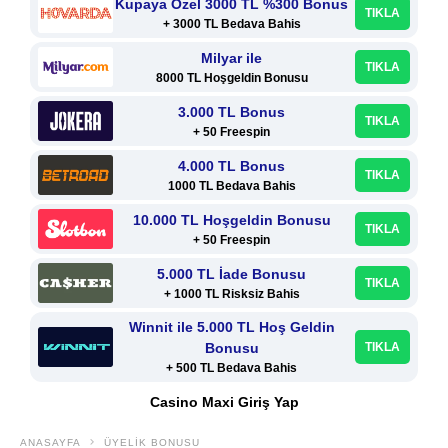
Kupaya Özel 3000 TL %300 Bonus
TIKLA
+ 3000 TL Bedava Bahis
Milyar ile
TIKLA
8000 TL Hoşgeldin Bonusu
3.000 TL Bonus
TIKLA
+ 50 Freespin
4.000 TL Bonus
TIKLA
1000 TL Bedava Bahis
10.000 TL Hoşgeldin Bonusu
TIKLA
+ 50 Freespin
5.000 TL İade Bonusu
TIKLA
+ 1000 TL Risksiz Bahis
Winnit ile 5.000 TL Hoş Geldin
Bonusu
TIKLA
+ 500 TL Bedava Bahis
Casino Maxi Giriş Yap
ANASAYFA
ÜYELIK BONUSU