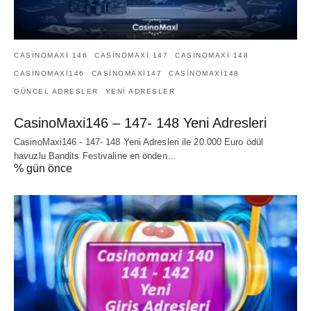
CASINOMAXI 146
CASINOMAXI 147
CASINOMAXI 148
CASINOMAXI146
CASINOMAXI147
CASINOMAXI148
GÜNCEL ADRESLER
YENI ADRESLER
CasinoMaxi146 – 147- 148 Yeni Adresleri
CasinoMaxi146 - 147- 148 Yeni Adresleri ile 20.000 Euro ödül
havuzlu Bandits Festivaline en önden…
% gün önce