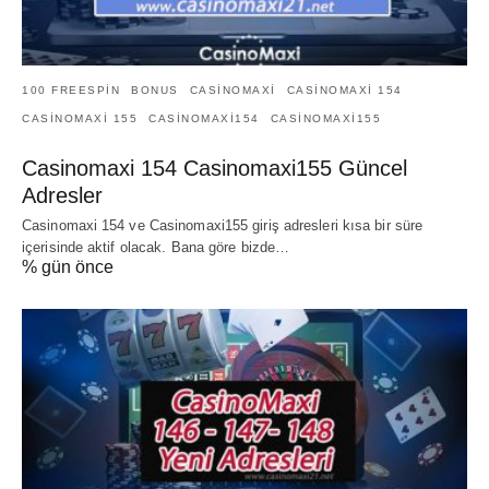
100 FREESPIN
BONUS
CASINOMAXI
CASINOMAXI 154
CASINOMAXI 155
CASINOMAXI154
CASINOMAXI155
Casinomaxi 154 Casinomaxi155 Güncel
Adresler
Casinomaxi 154 ve Casinomaxi155 giriş adresleri kısa bir süre
içerisinde aktif olacak. Bana göre bizde…
% gün önce