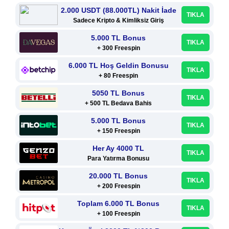
2.000 USDT (88.000TL) Nakit İade
TIKLA
Sadece Kripto & Kimliksiz Giriş
5.000 TL Bonus
TIKLA
+ 300 Freespin
6.000 TL Hoş Geldin Bonusu
TIKLA
+ 80 Freespin
5050 TL Bonus
TIKLA
+ 500 TL Bedava Bahis
5.000 TL Bonus
TIKLA
+ 150 Freespin
Her Ay 4000 TL
TIKLA
Para Yatırma Bonusu
20.000 TL Bonus
TIKLA
+ 200 Freespin
Toplam 6.000 TL Bonus
TIKLA
+ 100 Freespin