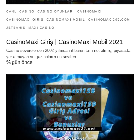
CANLI CASINO
CASINO OYUNLARI
CASINOMAXI
CASINOMAXI GIRIŞ
CASINOMAXI MOBIL
CASINOMAXI295.COM
JETBAHIS
MAXI CASINO
CasinoMaxi Giriş | CasinoMaxi Mobil 2021
Casino severelerden 2002 yılından itibaren tam not almış, piyasada
yer almayan ve gazinoların en sevilen…
% gün önce