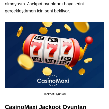
olmayasın. Jackpot oyunlarını hayallerini
gerçekleştirmen için seni bekliyor.
Jackpot Oyunları
CasinoMaxi Jackpot Oyunları