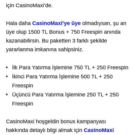
için CasinoMaxi’de.
Hala daha
CasinoMaxi’ye üye
olmadıysan, şu an
üye olup 1500 TL Bonus + 750 Freespin anında
kazanabilirsin. Bu paketten 3 farklı şekilde
yararlanma imkanına sahipsiniz.
İlk Para Yatırma İşlemine 750 TL + 250 Freespin
İkinci Para Yatırma İşlemine 500 TL + 250
Freespin
Üçüncü Para Yatırma İşlemine 250 TL + 250
Freespin
CasinoMaxi hoşgeldin bonus kampanyası
hakkında detaylı bilgi almak için
CasinoMaxi