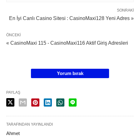
SONRAKI
En İyi Canlı Casino Sitesi : CasinoMaxi128 Yeni Adres »
ÖNCEKI
« CasinoMaxi 115 - CasinoMaxi116 Aktif Giriş Adresleri
Yorum bırak
PAYLAŞ
TARAFINDAN YAYINLANDI
Ahmet