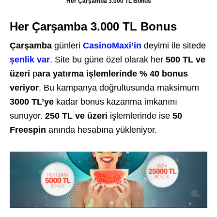
Her Çarşamba 3.000 TL Bonus
Her Çarşamba 3.000 TL Bonus
Çarşamba
günleri
CasinoMaxi’in
deyimi ile sitede
şenlik var
. Site bu güne özel olarak her
500 TL ve
üzeri
p
ara yatırma işlemlerinde % 40 bonus
veriyor
. Bu kampanya doğrultusunda maksimum
3000 TL’ye
kadar bonus kazanma imkanını
sunuyor.
250 TL ve üzeri
işlemlerinde ise
50
Freespin
anında hesabına yükleniyor.