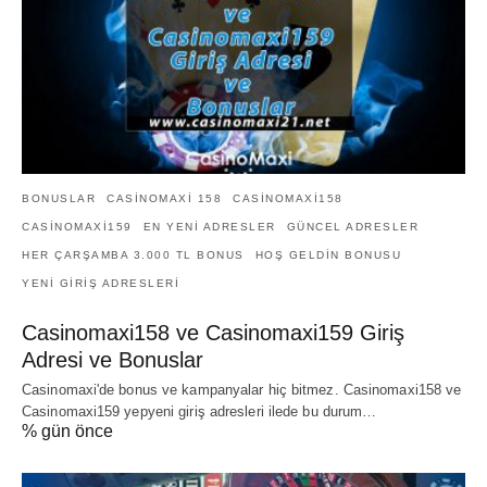
BONUSLAR
CASINOMAXI 158
CASINOMAXI158
CASINOMAXI159
EN YENI ADRESLER
GÜNCEL ADRESLER
HER ÇARŞAMBA 3.000 TL BONUS
HOŞ GELDIN BONUSU
YENI GIRIŞ ADRESLERI
Casinomaxi158 ve Casinomaxi159 Giriş
Adresi ve Bonuslar
Casinomaxi'de bonus ve kampanyalar hiç bitmez. Casinomaxi158 ve
Casinomaxi159 yepyeni giriş adresleri ilede bu durum…
% gün önce