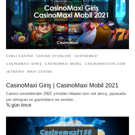
CANLI CASINO
CASINO OYUNLARI
CASINOMAXI
CASINOMAXI GIRIŞ
CASINOMAXI MOBIL
CASINOMAXI295.COM
JETBAHIS
MAXI CASINO
CasinoMaxi Giriş | CasinoMaxi Mobil 2021
Casino severelerden 2002 yılından itibaren tam not almış, piyasada
yer almayan ve gazinoların en sevilen…
% gün önce