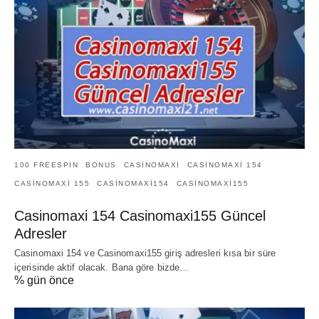
100 FREESPIN
BONUS
CASINOMAXI
CASINOMAXI 154
CASINOMAXI 155
CASINOMAXI154
CASINOMAXI155
Casinomaxi 154 Casinomaxi155 Güncel
Adresler
Casinomaxi 154 ve Casinomaxi155 giriş adresleri kısa bir süre
içerisinde aktif olacak. Bana göre bizde…
% gün önce