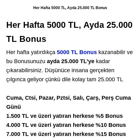
Her Hafta 5000 TL, Ayda 25.000 TL Bonus
Her Hafta 5000 TL, Ayda 25.000
TL Bonus
Her hafta yatırdıkça
5000 TL Bonus
kazanabilir ve
bu Bonusunuzu
ayda 25.000 TL’ye
kadar
çıkarabilirsiniz. Düşünüce insana gerçekten
çılgınca geliyor çünkü dile kolay tam 25.000 TL
Cuma, Ctsi, Pazar, Pztsi, Salı, Çarş, Perş Cuma
Günü
1.500 TL ve üzeri yatıran herkese %5 Bonus
4.000 TL ve üzeri yatıran herkese %10 Bonus
7.000 TL ve üzeri yatıran herkese %15 Bonus