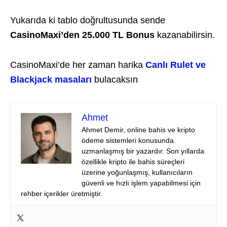
Yukarıda ki tablo doğrultusunda sende
CasinoMaxi’den 25.000 TL Bonus
kazanabilirsin.
CasinoMaxi’de her zaman harika
Canlı Rulet ve
Blackjack masaları
bulacaksın
Ahmet
Ahmet Demir, online bahis ve kripto
ödeme sistemleri konusunda
uzmanlaşmış bir yazardır. Son yıllarda
özellikle kripto ile bahis süreçleri
üzerine yoğunlaşmış, kullanıcıların
güvenli ve hızlı işlem yapabilmesi için
rehber içerikler üretmiştir.