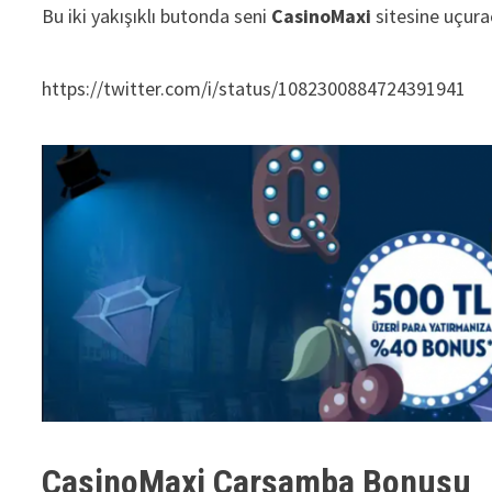
Bu iki yakışıklı butonda seni
CasinoMaxi
sitesine uçur
https://twitter.com/i/status/1082300884724391941
CasinoMaxi Çarşamba Bonusu