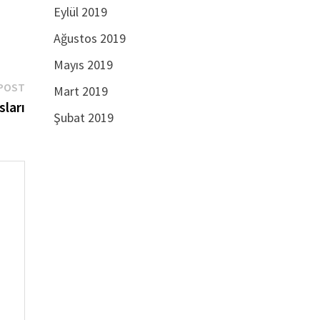
Eylül 2019
Ağustos 2019
Mayıs 2019
Next
POST
Mart 2019
post:
ları
Şubat 2019