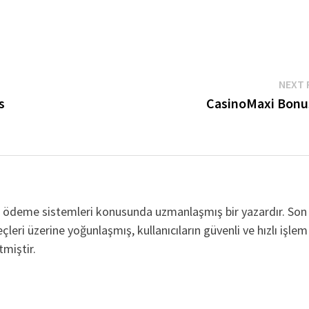
NEXT 
s
CasinoMaxi Bonus
o ödeme sistemleri konusunda uzmanlaşmış bir yazardır. Son
reçleri üzerine yoğunlaşmış, kullanıcıların güvenli ve hızlı işlem
tmiştir.