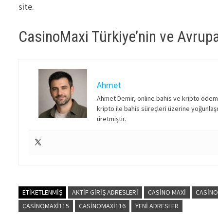
site.
CasinoMaxi Türkiye’nin ve Avrupa
Ahmet
Ahmet Demir, online bahis ve kripto ödeme
kripto ile bahis süreçleri üzerine yoğunlaşm
üretmiştir.
ETIKETLENMIŞ
AKTIF GIRIŞ ADRESLERI
CASINO MAXI
CASINO
CASINOMAXI115
CASINOMAXI116
YENI ADRESLER