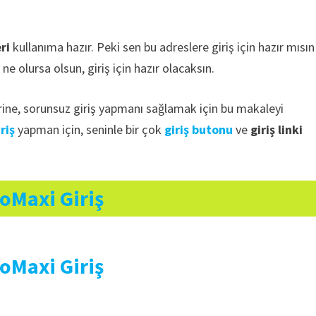
eri
kullanıma hazır. Peki sen bu adreslere giriş için hazır mısın
ne olursa olsun, giriş için hazır olacaksın.
erine, sorunsuz giriş yapmanı sağlamak için bu makaleyi
riş
yapman için, seninle bir çok
giriş butonu
ve
giriş linki
oMaxi Giriş
oMaxi Giriş