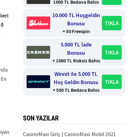
1000 TL Bedava Bahis
10.000 TL Hoşgeldin
leri
TIKLA
Bonusu
50
+ 50 Freespin
s
5.000 TL İade
TIKLA
Bonusu
+ 1000 TL Risksiz Bahis
ında
Winnit ile 5.000 TL
 En
TIKLA
Hoş Geldin Bonusu
+ 500 TL Bedava Bahis
SON YAZILAR
eyen
CasinoMaxi Giriş | CasinoMaxi Mobil 2021