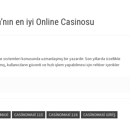
’nın en iyi Online Casinosu
 sistemleri konusunda uzmanlaşmış bir yazardır. Son yıllarda özellikle
ış, kullanıcıların güvenli ve hızlı işlem yapabilmesi için rehber içerikler
MAXI
CASINOMAXI 115
CASINOMAXI 116
CASINOMAXI GIRIŞ