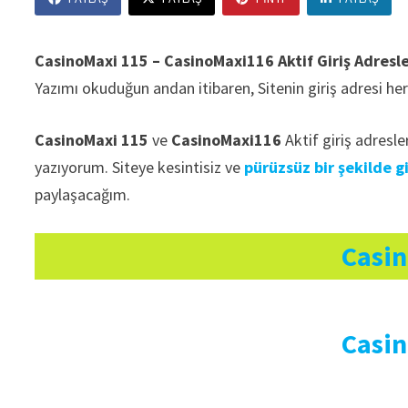
CasinoMaxi 115 – CasinoMaxi116 Aktif Giriş Adresl
Yazımı okuduğun andan itibaren, Sitenin giriş adresi her 
CasinoMaxi 115
ve
CasinoMaxi116
Aktif giriş adresl
yazıyorum. Siteye kesintisiz ve
pürüzsüz bir şekilde gi
paylaşacağım.
Casin
Casin