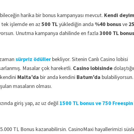
bileceğin harika bir bonus kampanyası mevcut.
Kendi deyim
a tek işlemde en az
500 TL
yüklediğin anda
%40 bonus
ve
2
orsun. Unutma kampanya dahilinde en fazla
3000 TL bonu
r zaman
sürpriz ödüller
bekliyor. Sitenin Canlı Casino lobisi
sarlanmış. Masalar çok hareketli.
Casino lobisinde
dolaştığ
 kendini
Malta’da
bir anda kendini
Batum’da
bulabiliyorsun.
şulan masaların olması.
zında giriş yap, az uz değil
1500 TL bonus ve 750 Freespin
.000 TL Bonus kazanabilirsin. CasinoMaxi hayallerimizi süsl