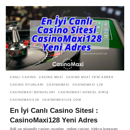
CANLI CASINO
CASINO MAXI
CASINO MAXI YENI ADRES
CASINO OYUNLARI
CASINOMAXI
CASINOMAXI 128
CASINOMAXI BONUSLARI
CASINOMAXI GÜNCEL GIRIŞ
CASINOMAXI128
CASINOMAXI128.COM
En İyi Canlı Casino Sitesi :
CasinoMaxi128 Yeni Adres
Adil ve güvenilir casino oyunları, online casino, türkçe konuşan