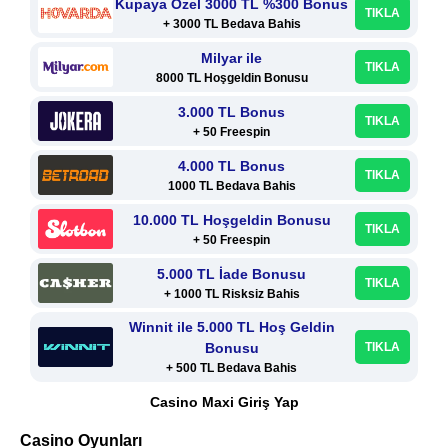
Kupaya Özel 3000 TL %300 Bonus
TIKLA
+ 3000 TL Bedava Bahis
Milyar ile
TIKLA
8000 TL Hoşgeldin Bonusu
3.000 TL Bonus
TIKLA
+ 50 Freespin
4.000 TL Bonus
TIKLA
1000 TL Bedava Bahis
10.000 TL Hoşgeldin Bonusu
TIKLA
+ 50 Freespin
5.000 TL İade Bonusu
TIKLA
+ 1000 TL Risksiz Bahis
Winnit ile 5.000 TL Hoş Geldin
Bonusu
TIKLA
+ 500 TL Bedava Bahis
Casino Maxi Giriş Yap
Casino Oyunları