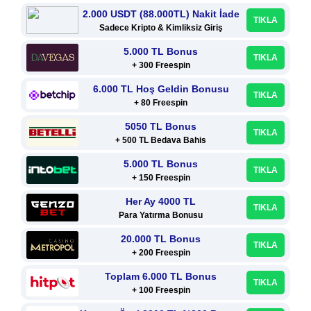
2.000 USDT (88.000TL) Nakit İade
TIKLA
Sadece Kripto & Kimliksiz Giriş
5.000 TL Bonus
TIKLA
+ 300 Freespin
6.000 TL Hoş Geldin Bonusu
TIKLA
+ 80 Freespin
5050 TL Bonus
TIKLA
+ 500 TL Bedava Bahis
5.000 TL Bonus
TIKLA
+ 150 Freespin
Her Ay 4000 TL
TIKLA
Para Yatırma Bonusu
20.000 TL Bonus
TIKLA
+ 200 Freespin
Toplam 6.000 TL Bonus
TIKLA
+ 100 Freespin