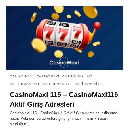
CASINO MAXI
CASINOMAXI
CASINOMAXI 115
CASINOMAXI 116
CASINOMAXI115
CASINOMAXI116
CasinoMaxi 115 – CasinoMaxi116
Aktif Giriş Adresleri
CasinoMaxi 115 - CasinoMaxi116 Aktif Giriş Adresleri kullanıma
hazır. Peki sen bu adreslere giriş için hazır mısın ? Yazımı
okuduğun…