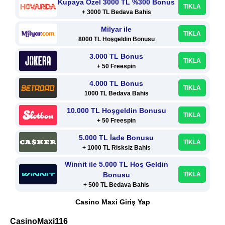
Kupaya Özel 3000 TL %300 Bonus
TIKLA
+ 3000 TL Bedava Bahis
Milyar ile
TIKLA
8000 TL Hoşgeldin Bonusu
3.000 TL Bonus
TIKLA
+ 50 Freespin
4.000 TL Bonus
TIKLA
1000 TL Bedava Bahis
10.000 TL Hoşgeldin Bonusu
TIKLA
+ 50 Freespin
5.000 TL İade Bonusu
TIKLA
+ 1000 TL Risksiz Bahis
Winnit ile 5.000 TL Hoş Geldin
Bonusu
TIKLA
+ 500 TL Bedava Bahis
Casino Maxi Giriş Yap
CasinoMaxi116