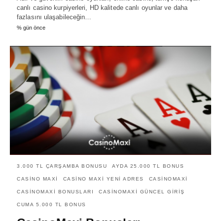
canlı casino kurpiyerleri, HD kalitede canlı oyunlar ve daha
fazlasını ulaşabileceğin…
% gün önce
3.000 TL ÇARŞAMBA BONUSU
AYDA 25.000 TL BONUS
CASINO MAXI
CASINO MAXI YENI ADRES
CASINOMAXI
CASINOMAXI BONUSLARI
CASINOMAXI GÜNCEL GIRIŞ
CUMA 5.000 TL BONUS