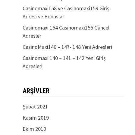
Casinomaxi158 ve Casinomaxi159 Giriş
Adresi ve Bonuslar
Casinomaxi 154 Casinomaxi155 Güncel
Adresler
CasinoMaxi146 – 147- 148 Yeni Adresleri
Casinomaxi 140 – 141 – 142 Yeni Giriş
Adresleri
ARŞIVLER
Şubat 2021
Kasım 2019
Ekim 2019