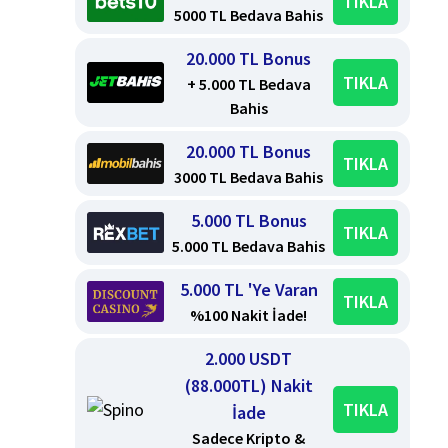
TIKLA
5000 TL Bedava Bahis
20.000 TL Bonus
TIKLA
+ 5.000 TL Bedava
Bahis
20.000 TL Bonus
TIKLA
3000 TL Bedava Bahis
5.000 TL Bonus
TIKLA
5.000 TL Bedava Bahis
5.000 TL 'Ye Varan
TIKLA
%100 Nakit İade!
2.000 USDT
(88.000TL) Nakit
TIKLA
İade
Sadece Kripto &