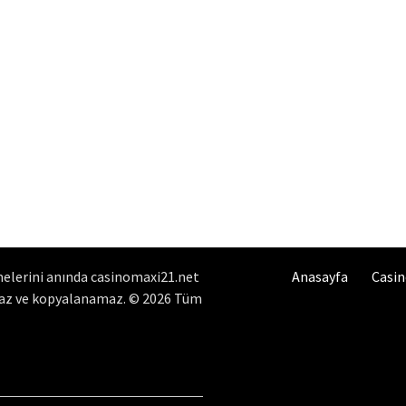
melerini anında casinomaxi21.net
Anasayfa
Casin
lamaz ve kopyalanamaz. © 2026 Tüm