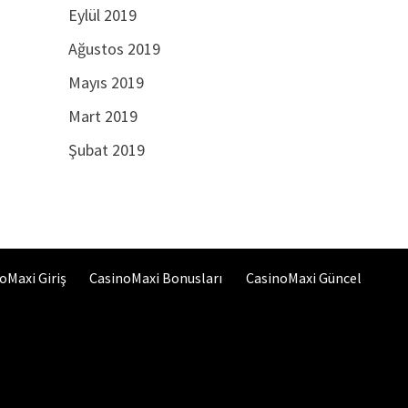
Eylül 2019
Ağustos 2019
Mayıs 2019
Mart 2019
Şubat 2019
oMaxi Giriş
CasinoMaxi Bonusları
CasinoMaxi Güncel