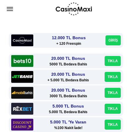
12.000 TL Bonus
GİRİŞ
+ 120 Freespin
20.000 TL Bonus
TIKLA
5000 TL Bedava Bahis
20.000 TL Bonus
TIKLA
+ 5.000 TL Bedava Bahis
20.000 TL Bonus
TIKLA
3000 TL Bedava Bahis
5.000 TL Bonus
TIKLA
5.000 TL Bedava Bahis
5.000 TL 'Ye Varan
TIKLA
%100 Nakit İade!