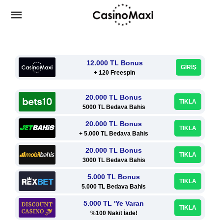
12.000 TL Bonus
GİRİŞ
+ 120 Freespin
20.000 TL Bonus
TIKLA
5000 TL Bedava Bahis
20.000 TL Bonus
TIKLA
+ 5.000 TL Bedava Bahis
20.000 TL Bonus
TIKLA
3000 TL Bedava Bahis
5.000 TL Bonus
TIKLA
5.000 TL Bedava Bahis
5.000 TL 'Ye Varan
TIKLA
%100 Nakit İade!