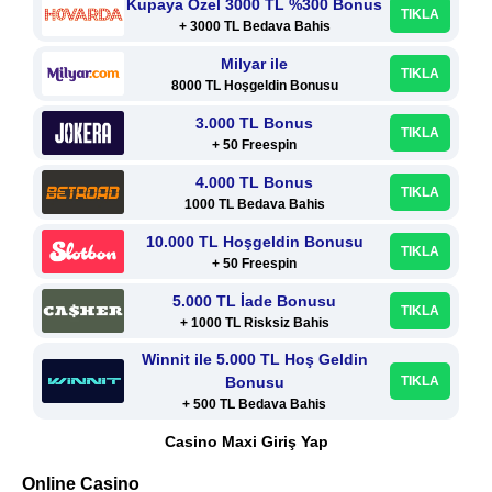
Kupaya Özel 3000 TL %300 Bonus
TIKLA
+ 3000 TL Bedava Bahis
Milyar ile
TIKLA
8000 TL Hoşgeldin Bonusu
3.000 TL Bonus
TIKLA
+ 50 Freespin
4.000 TL Bonus
TIKLA
1000 TL Bedava Bahis
10.000 TL Hoşgeldin Bonusu
TIKLA
+ 50 Freespin
5.000 TL İade Bonusu
TIKLA
+ 1000 TL Risksiz Bahis
Winnit ile 5.000 TL Hoş Geldin
Bonusu
TIKLA
+ 500 TL Bedava Bahis
Casino Maxi Giriş Yap
Online Casino