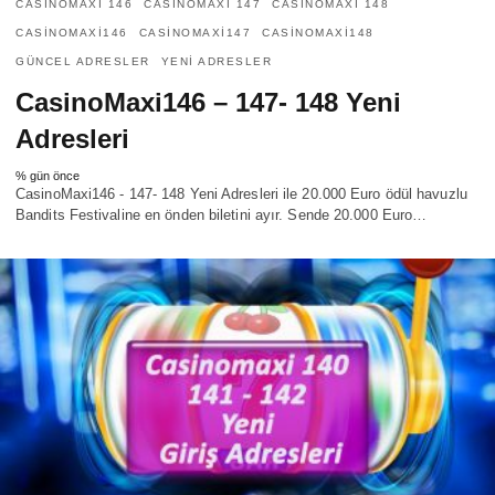
CASINOMAXI 146
CASINOMAXI 147
CASINOMAXI 148
CASINOMAXI146
CASINOMAXI147
CASINOMAXI148
GÜNCEL ADRESLER
YENI ADRESLER
CasinoMaxi146 – 147- 148 Yeni
Adresleri
% gün önce
CasinoMaxi146 - 147- 148 Yeni Adresleri ile 20.000 Euro ödül havuzlu
Bandits Festivaline en önden biletini ayır. Sende 20.000 Euro…