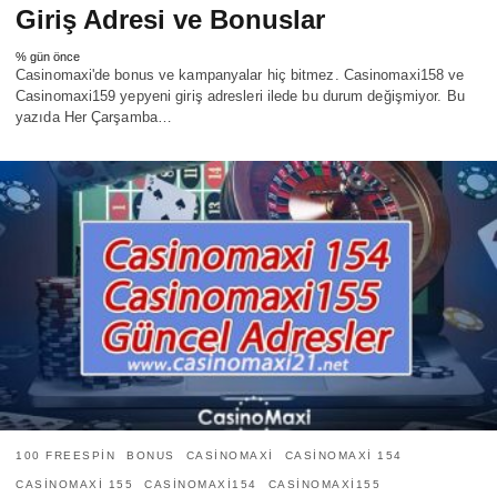
Giriş Adresi ve Bonuslar
% gün önce
Casinomaxi'de bonus ve kampanyalar hiç bitmez. Casinomaxi158 ve
Casinomaxi159 yepyeni giriş adresleri ilede bu durum değişmiyor. Bu
yazıda Her Çarşamba…
100 FREESPIN
BONUS
CASINOMAXI
CASINOMAXI 154
CASINOMAXI 155
CASINOMAXI154
CASINOMAXI155