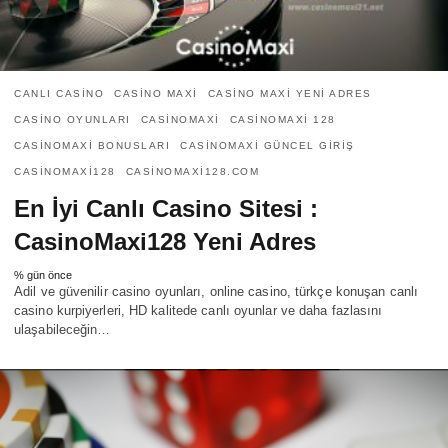
CANLI CASINO
CASINO MAXI
CASINO MAXI YENI ADRES
CASINO OYUNLARI
CASINOMAXI
CASINOMAXI 128
CASINOMAXI BONUSLARI
CASINOMAXI GÜNCEL GIRIŞ
CASINOMAXI128
CASINOMAXI128.COM
En İyi Canlı Casino Sitesi :
CasinoMaxi128 Yeni Adres
% gün önce
Adil ve güvenilir casino oyunları, online casino, türkçe konuşan canlı
casino kurpiyerleri, HD kalitede canlı oyunlar ve daha fazlasını
ulaşabileceğin…