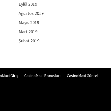
Eylül 2019
Ağustos 2019
Mayıs 2019
Mart 2019
Şubat 2019
oMaxi Giriş
CasinoMaxi Bonusları
CasinoMaxi Güncel