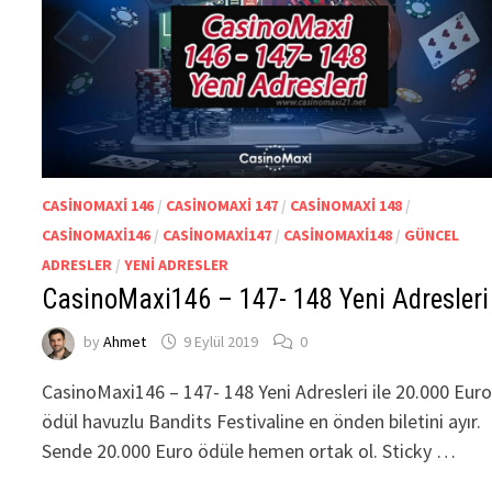
CASINOMAXI 146
/
CASINOMAXI 147
/
CASINOMAXI 148
/
CASINOMAXI146
/
CASINOMAXI147
/
CASINOMAXI148
/
GÜNCEL
ADRESLER
/
YENI ADRESLER
CasinoMaxi146 – 147- 148 Yeni Adresleri
by
Ahmet
9 Eylül 2019
0
CasinoMaxi146 – 147- 148 Yeni Adresleri ile 20.000 Eur
ödül havuzlu Bandits Festivaline en önden biletini ayır.
Sende 20.000 Euro ödüle hemen ortak ol. Sticky …