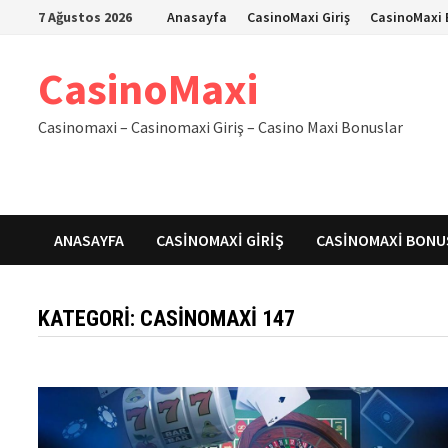
İçeriğe
7 Ağustos 2026
Anasayfa
CasinoMaxi Giriş
CasinoMaxi 
geç
CasinoMaxi
Casinomaxi – Casinomaxi Giriş – Casino Maxi Bonuslar
ANASAYFA
CASINOMAXI GIRIŞ
CASINOMAXI BONU
KATEGORI:
CASINOMAXI 147