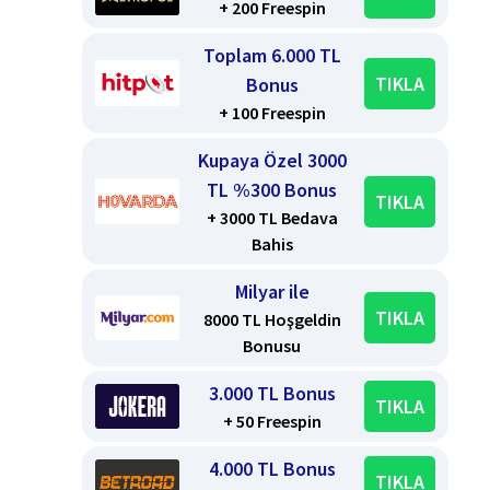
+ 200 Freespin
Toplam 6.000 TL
TIKLA
Bonus
+ 100 Freespin
Kupaya Özel 3000
TL %300 Bonus
TIKLA
+ 3000 TL Bedava
Bahis
Milyar ile
TIKLA
8000 TL Hoşgeldin
Bonusu
3.000 TL Bonus
TIKLA
+ 50 Freespin
4.000 TL Bonus
TIKLA