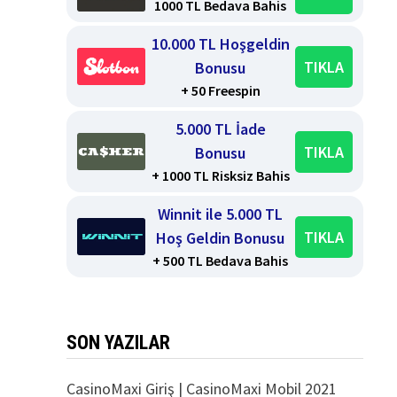
1000 TL Bedava Bahis
10.000 TL Hoşgeldin
TIKLA
Bonusu
+ 50 Freespin
5.000 TL İade
TIKLA
Bonusu
+ 1000 TL Risksiz Bahis
Winnit ile 5.000 TL
TIKLA
Hoş Geldin Bonusu
+ 500 TL Bedava Bahis
SON YAZILAR
CasinoMaxi Giriş | CasinoMaxi Mobil 2021