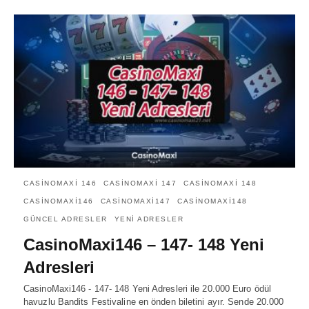
CASINOMAXI 146
CASINOMAXI 147
CASINOMAXI 148
CASINOMAXI146
CASINOMAXI147
CASINOMAXI148
GÜNCEL ADRESLER
YENI ADRESLER
CasinoMaxi146 – 147- 148 Yeni
Adresleri
CasinoMaxi146 - 147- 148 Yeni Adresleri ile 20.000 Euro ödül
havuzlu Bandits Festivaline en önden biletini ayır. Sende 20.000