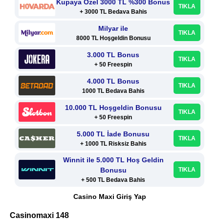
Kupaya Özel 3000 TL %300 Bonus
TIKLA
+ 3000 TL Bedava Bahis
Milyar ile
TIKLA
8000 TL Hoşgeldin Bonusu
3.000 TL Bonus
TIKLA
+ 50 Freespin
4.000 TL Bonus
TIKLA
1000 TL Bedava Bahis
10.000 TL Hoşgeldin Bonusu
TIKLA
+ 50 Freespin
5.000 TL İade Bonusu
TIKLA
+ 1000 TL Risksiz Bahis
Winnit ile 5.000 TL Hoş Geldin
Bonusu
TIKLA
+ 500 TL Bedava Bahis
Casino Maxi Giriş Yap
Casinomaxi 148