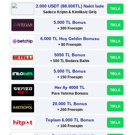
2.000 USDT (88.000TL) Nakit İade
TIKLA
Sadece Kripto & Kimliksiz Giriş
5.000 TL Bonus
TIKLA
+ 300 Freespin
6.000 TL Hoş Geldin Bonusu
TIKLA
+ 80 Freespin
5050 TL Bonus
TIKLA
+ 500 TL Bedava Bahis
5.000 TL Bonus
TIKLA
+ 150 Freespin
Her Ay 4000 TL
TIKLA
Para Yatırma Bonusu
20.000 TL Bonus
TIKLA
+ 200 Freespin
Toplam 6.000 TL Bonus
TIKLA
+ 100 Freespin