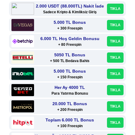
2.000 USDT (88.000TL) Nakit İade
TIKLA
Sadece Kripto & Kimliksiz Giriş
5.000 TL Bonus
TIKLA
+ 300 Freespin
6.000 TL Hoş Geldin Bonusu
TIKLA
+ 80 Freespin
5050 TL Bonus
TIKLA
+ 500 TL Bedava Bahis
5.000 TL Bonus
TIKLA
+ 150 Freespin
Her Ay 4000 TL
TIKLA
Para Yatırma Bonusu
20.000 TL Bonus
TIKLA
+ 200 Freespin
Toplam 6.000 TL Bonus
TIKLA
+ 100 Freespin