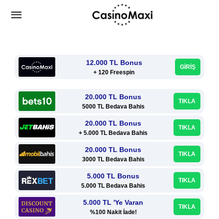
12.000 TL Bonus
GİRİŞ
+ 120 Freespin
20.000 TL Bonus
TIKLA
5000 TL Bedava Bahis
20.000 TL Bonus
TIKLA
+ 5.000 TL Bedava Bahis
20.000 TL Bonus
TIKLA
3000 TL Bedava Bahis
5.000 TL Bonus
TIKLA
5.000 TL Bedava Bahis
5.000 TL 'Ye Varan
TIKLA
%100 Nakit İade!