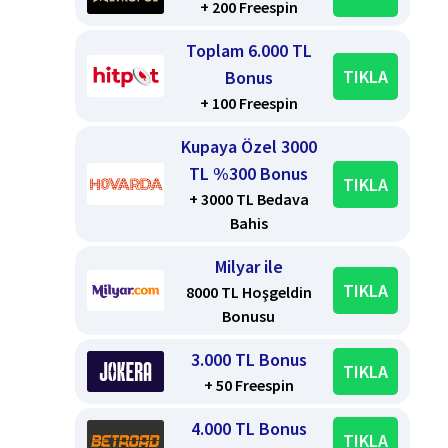
+ 200 Freespin
Toplam 6.000 TL
TIKLA
Bonus
+ 100 Freespin
Kupaya Özel 3000
TL %300 Bonus
TIKLA
+ 3000 TL Bedava
Bahis
Milyar ile
TIKLA
8000 TL Hoşgeldin
Bonusu
3.000 TL Bonus
TIKLA
+ 50 Freespin
4.000 TL Bonus
TIKLA