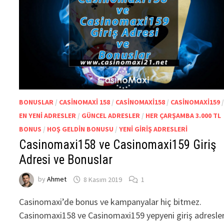
BONUSLAR
/
CASINOMAXI 158
/
CASINOMAXI158
/
CASINOMAXI159
EN YENI ADRESLER
/
GÜNCEL ADRESLER
/
HER ÇARŞAMBA 3.000 TL
BONUS
/
HOŞ GELDIN BONUSU
/
YENI GIRIŞ ADRESLERI
Casinomaxi158 ve Casinomaxi159 Giriş
Adresi ve Bonuslar
by
Ahmet
8 Kasım 2019
1
Casinomaxi’de bonus ve kampanyalar hiç bitmez.
Casinomaxi158 ve Casinomaxi159 yepyeni giriş adresler