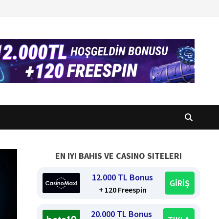
EN IYI BAHIS VE CASINO SITELERI
12.000 TL Bonus
GİRİŞ
+ 120 Freespin
20.000 TL Bonus