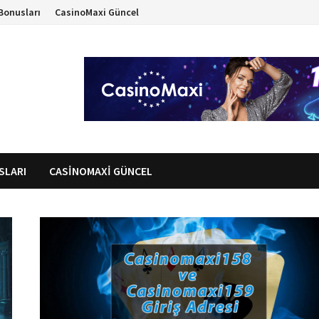
Bonusları
CasinoMaxi Güncel
SLARI
CASINOMAXI GÜNCEL