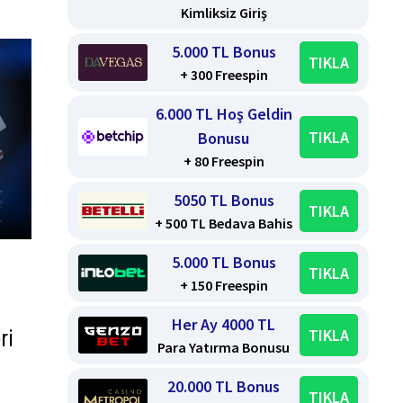
Kimliksiz Giriş
5.000 TL Bonus
TIKLA
+ 300 Freespin
6.000 TL Hoş Geldin
TIKLA
Bonusu
+ 80 Freespin
5050 TL Bonus
TIKLA
+ 500 TL Bedava Bahis
5.000 TL Bonus
TIKLA
+ 150 Freespin
Her Ay 4000 TL
TIKLA
ri
Para Yatırma Bonusu
20.000 TL Bonus
TIKLA