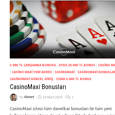
3.000 TL ÇARŞAMBA BONUSU
/
AYDA 25.000 TL BONUS
/
CASINO M
/
CASINO MAXI YENI ADRES
/
CASINOMAXI
/
CASINOMAXI BONUSLA
CASINOMAXI GÜNCEL GIRIŞ
/
CUMA 5.000 TL BONUS
CasinoMaxi Bonusları
by
Ahmet
18 Mart 2019
1
CasinoMaxi sitesi tüm davetkar bonusları ile tüm yeni