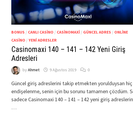
BONUS
/
CANLI CASINO
/
CASINOMAXI
/
GÜNCEL ADRES
/
ONLINE
CASINO
/
YENI ADRESLER
Casinomaxi 140 – 141 – 142 Yeni Giriş
Adresleri
by
Ahmet
9 Ağustos 2019
0
Güncel giriş adreslerini takip etmekten yorulduysan hiç
endişelenme, senin için bu sorunu tamamen çözdüm. 
sadece Casinomaxi 140 – 141 – 142 yeni giriş adreslerin
…