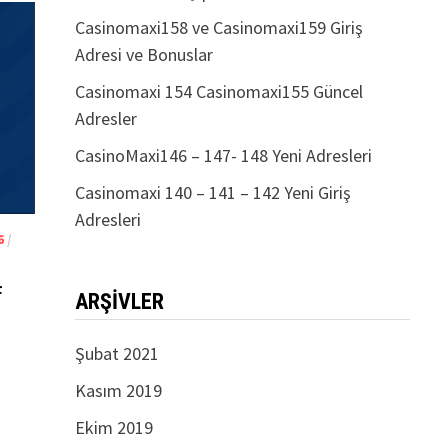
Casinomaxi158 ve Casinomaxi159 Giriş
Adresi ve Bonuslar
Casinomaxi 154 Casinomaxi155 Güncel
Adresler
CasinoMaxi146 – 147- 148 Yeni Adresleri
Casinomaxi 140 – 141 – 142 Yeni Giriş
Adresleri
6
/
f
ARŞIVLER
Şubat 2021
Kasım 2019
i
Ekim 2019