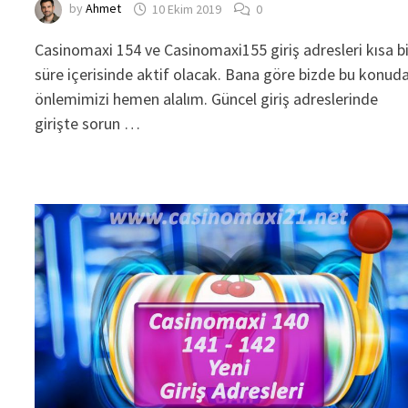
by
Ahmet
10 Ekim 2019
0
Casinomaxi 154 ve Casinomaxi155 giriş adresleri kısa bi
süre içerisinde aktif olacak. Bana göre bizde bu konud
önlemimizi hemen alalım. Güncel giriş adreslerinde
girişte sorun …