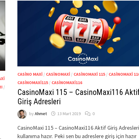
CASINO MAXI
/
CASINOMAXI
/
CASINOMAXI 115
/
CASINOMAXI 11
AXI
CASINOMAXI115
/
CASINOMAXI116
RI
/
CasinoMaxi 115 – CasinoMaxi116 Akti
Giriş Adresleri
by
Ahmet
13 Mart 2019
0
CasinoMaxi 115 – CasinoMaxi116 Aktif Giriş Adresler
kullanıma hazır. Peki sen bu adreslere giriş için hazır