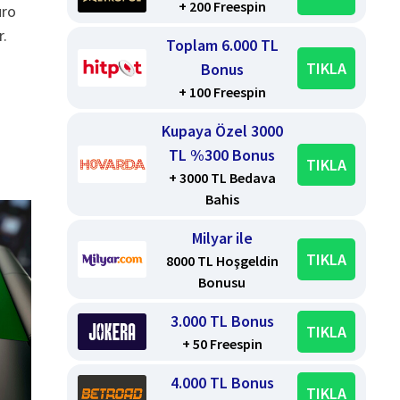
+ 200 Freespin
uro
r.
Toplam 6.000 TL
TIKLA
Bonus
+ 100 Freespin
Kupaya Özel 3000
TL %300 Bonus
TIKLA
+ 3000 TL Bedava
Bahis
Milyar ile
TIKLA
8000 TL Hoşgeldin
Bonusu
3.000 TL Bonus
TIKLA
+ 50 Freespin
4.000 TL Bonus
TIKLA