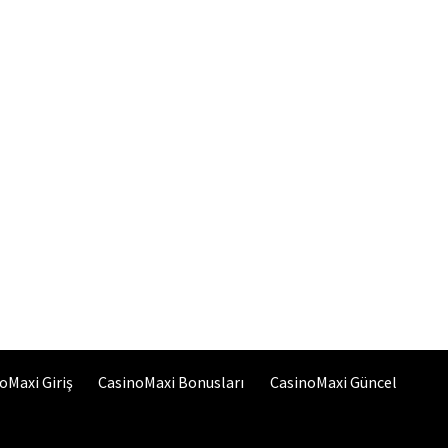
oMaxi Giriş
CasinoMaxi Bonusları
CasinoMaxi Güncel