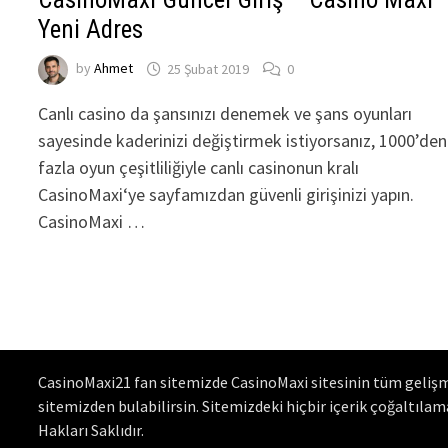
Yeni Adres
by
Ahmet
25 Şubat 2019
0
Canlı casino da şansınızı denemek ve şans oyunları
sayesinde kaderinizi değiştirmek istiyorsanız, 1000’den
fazla oyun çeşitliliğiyle canlı casinonun kralı
CasinoMaxi‘ye sayfamızdan güvenli girişinizi yapın.
CasinoMaxi …
CasinoMaxi21 fan sitemizde CasinoMaxi sitesinin tüm geliş
sitemizden bulabilirsin. Sitemizdeki hiçbir içerik çoğaltı
Hakları Saklıdır.