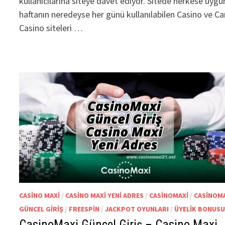
kullanıcılarına siteye davet ediyor. Sitede herkese uygu
haftanın neredeyse her günü kullanılabilen Casino ve Ca
Casino siteleri …
CASINO MAXI
/
CASINO MAXI YENI ADRES
/
CASINOMAXI
/
CASINOM
GÜNCEL GIRIŞ
/
FREESPIN
/
JACKPOT OYUNLARI
/
ÜYELIK BONUS
CasinoMaxi Güncel Giriş – Casino Maxi